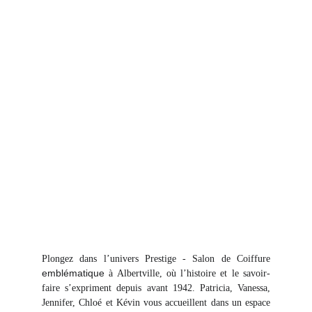
07 55 55 10 00
  13, Avenue Du Général De Gaulle 73200 
Albertville 
Plongez dans l’univers Prestige - Salon de Coiffure
emblématique
à Albertville, où l’histoire et le savoir-
faire s’expriment depuis avant 1942. Patricia, Vanessa,
Jennifer, Chloé et Kévin vous accueillent dans un espace