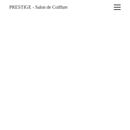
PRESTIGE - Salon de Coiffure
H O M M E  -  F E M M E   -   E N F A N T 
DEPUIS 1942