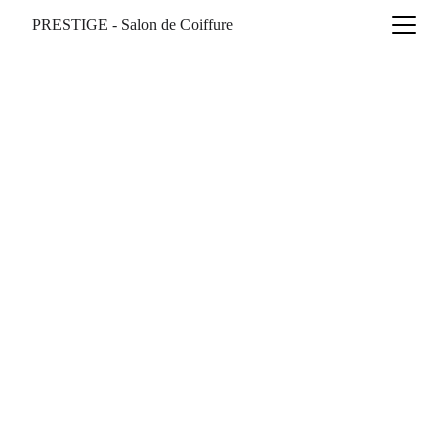
PRESTIGE - Salon de Coiffure
Chloé Pepin
5/30/2026
2 min temps de lecture