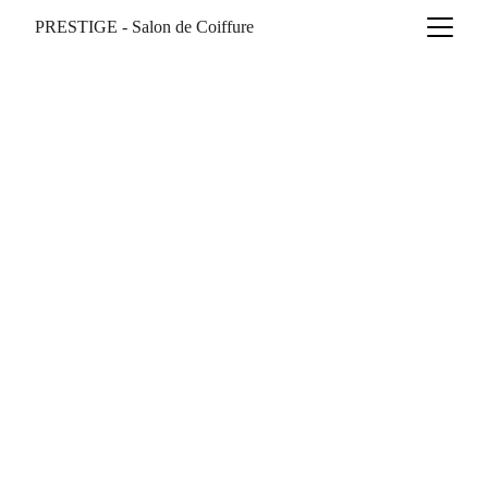
PRESTIGE - Salon de Coiffure
Vanessa
5/30/2026
1 min temps de lecture